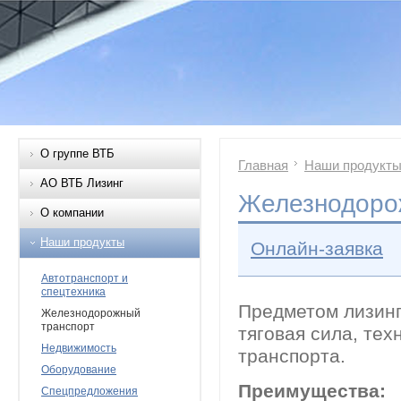
О группе ВТБ
Главная
Наши продукт
АО ВТБ Лизинг
Железнодоро
О компании
Наши продукты
Онлайн-заявка
Автотранспорт и
спецтехника
Предметом лизинг
Железнодорожный
транспорт
тяговая сила, те
Недвижимость
транспорта.
Оборудование
Преимущества:
Спецпредложения