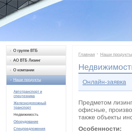
О группе ВТБ
Главная
Наши продукт
АО ВТБ Лизинг
Недвижимост
О компании
Наши продукты
Онлайн-заявка
Автотранспорт и
спецтехника
Предметом лизинг
Железнодорожный
транспорт
офисные, произво
Недвижимость
также объекты ин
Оборудование
Особенности:
Спецпредложения