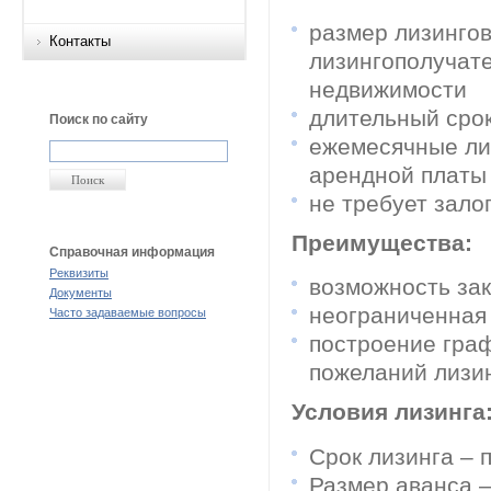
размер лизингов
Контакты
лизингополучате
недвижимости
длительный сро
Поиск по сайту
ежемесячные ли
арендной платы
не требует зало
Преимущества:
Справочная информация
Реквизиты
возможность зак
Документы
неограниченная
Часто задаваемые вопросы
построение гра
пожеланий лизи
Условия лизинга
Срок лизинга – 
Размер аванса –